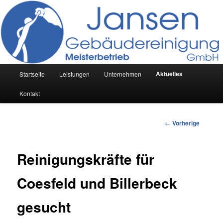
Werterhaltung durch Sauberkeit | Meisterbetrieb
Gebäudereinigung Jansen GmbH
Hauptmenü
Aktuelles
Startseite
Leistungen
Unternehmen
Zum
Kontakt
Inhalt
wechseln
Beitrags-
←
Vorherige
Navigation
Reinigungskräfte für
Coesfeld und Billerbeck
gesucht